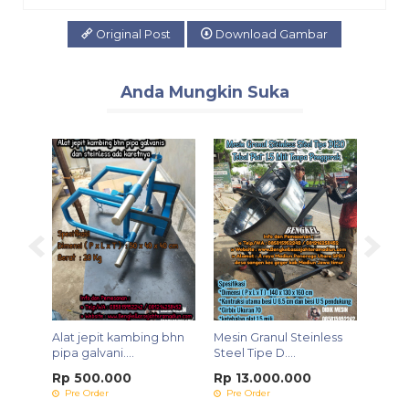
Original Post
Download Gambar
Anda Mungkin Suka
SMS
Alat jepit kambing bhn
Mesin Granul Steinless
Mesi
Type
pipa galvani....
Steel Tipe D....
Rempah
Rp 500.000
Rp 13.000.000
Rp 2
Pre Order
Pre Order
Pre 