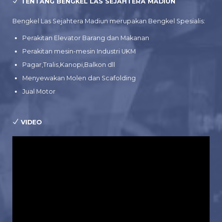
TENTANG BENGKEL LAS SEJAHTERA MADIUN
Bengkel Las Sejahtera Madiun merupakan Bengkel Spesialis:
Perakitan Elevator Barang dan Makanan
Perakitan mesin-mesin Industri UKM
Pagar,Tralis,Kanopi,Balkon dll
Menyewakan Molen dan Scafolding
Jual Motor
VIDEO
Pemutar
Video