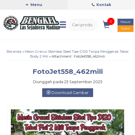
Menu
Kontak
0
Masuk
Daftar
Beranda
»
Mesin Granul Steinless Steel Tipe D120 Tanpa Penggerak Tebal
Body 2 Mili
» Attachment : FotoJet558_462mili
FotoJet558_462mili
Diunggah pada 23 September 2025
Download Gambar