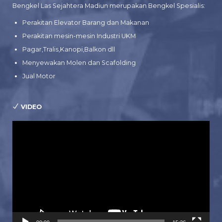
Bengkel Las Sejahtera Madiun merupakan Bengkel Spesialis:
Perakitan Elevator Barang dan Makanan
Perakitan mesin-mesin Industri UKM
Pagar,Tralis,Kanopi,Balkon dll
Menyewakan Molen dan Scafolding
Jual Motor
VIDEO
Pemutar
Video