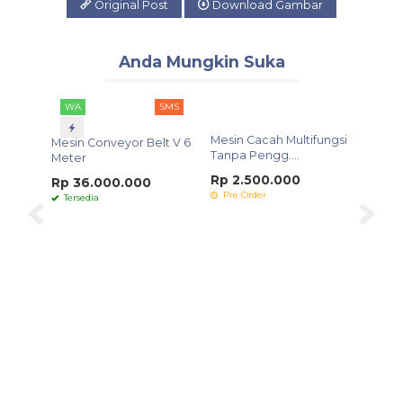
Original Post
Download Gambar
Anda Mungkin Suka
WA
SMS
g
Mesin Cacah Multifungsi
Mesin Conveyor Belt V 6
...
Tanpa Pengg....
Meter
Rp 2.500.000
Rp 36.000.000
Pre Order
Tersedia
Mesin 
Botol,
Rp 6
Pre 