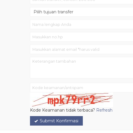
Kode Keamanan tidak terbaca?
Refresh
Submit Konfirmasi