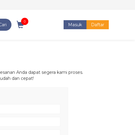
0
Cari
Masuk
Daftar
esanan Anda dapat segera kami proses.
mudah dan cepat!