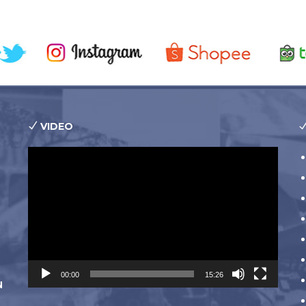
VIDEO
Pemutar
Video
00:00
15:26
N