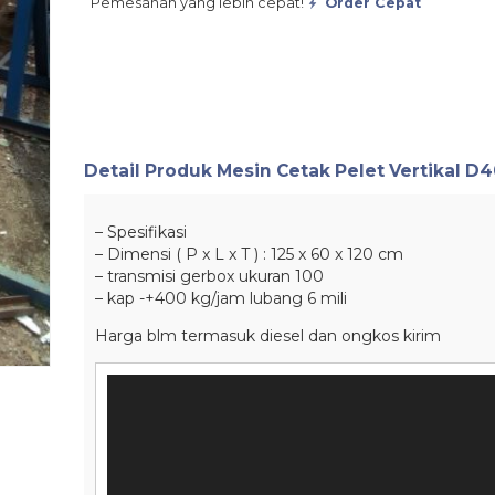
Pemesanan yang lebih cepat!
Order Cepat
Detail Produk
Mesin Cetak Pelet Vertikal D4
– Spesifikasi
– Dimensi ( P x L x T ) : 125 x 60 x 120 cm
– transmisi gerbox ukuran 100
– kap -+400 kg/jam lubang 6 mili
Harga blm termasuk diesel dan ongkos kirim
Pemutar
Video