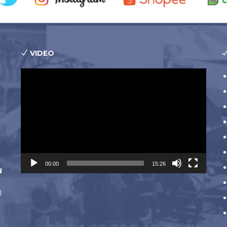
VIDEO
Pemutar
Video
00:00
15:26
N
l