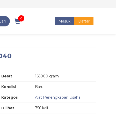
0
Cari
Masuk
Daftar
 D40
Berat
165000 gram
Kondisi
Baru
Kategori
Alat Perlengkapan Usaha
Dilihat
756 kali