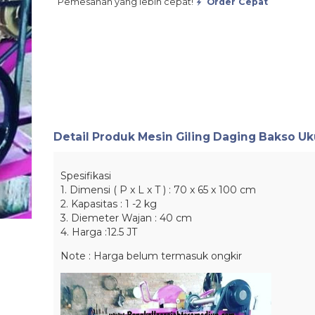
Pemesanan yang lebih cepat!
Order Cepat
Detail Produk
Mesin Giling Daging Bakso U
Spesifikasi
1. Dimensi ( P x L x T ) : 70 x 65 x 100 cm
2. Kapasitas : 1 -2 kg
3. Diemeter Wajan : 40 cm
4. Harga :12.5 JT
Note : Harga belum termasuk ongkir