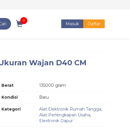
0
Cari
Masuk
Daftar
 Ukuran Wajan D40 CM
Berat
135000 gram
Kondisi
Baru
Kategori
Alat Elektronik Rumah Tangga
,
Alat Perlengkapan Usaha
,
Elextronik Dapur