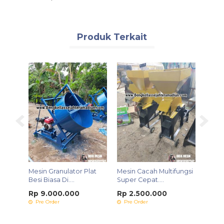
Produk Terkait
Mesin Granulator Plat
Mesin Cacah Multifungsi
T....
Besi Biasa Di....
Super Cepat....
Rp 9.000.000
Rp 2.500.000
Pre Order
Pre Order