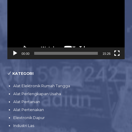
Video
00:00
15:26
KATEGORI
Alat Elektronik Rumah Tangga
Alat Perlengkapan Usaha
Alat Pertanian
Alat Pertenakan
Elextronik Dapur
Industri Las