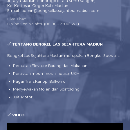
Jl. Raya Madiun-Ponorogo (utara SPBU Sangen)
Kel.Kertosari,Geger,Kab. Madiun
E-mail : admin@bengkellassejahteramadiun.com
Live Chat
Online Senin-Sabtu (08:00 – 21:00) WIB
TENTANG BENGKEL LAS SEJAHTERA MADIUN
Bengkel Las Sejahtera Madiun merupakan Bengkel Spesialis:
Perakitan Elevator Barang dan Makanan
Perakitan mesin-mesin Industri UKM
Pagar,Tralis,Kanopi,Balkon dll
Menyewakan Molen dan Scafolding
Jual Motor
VIDEO
Pemutar