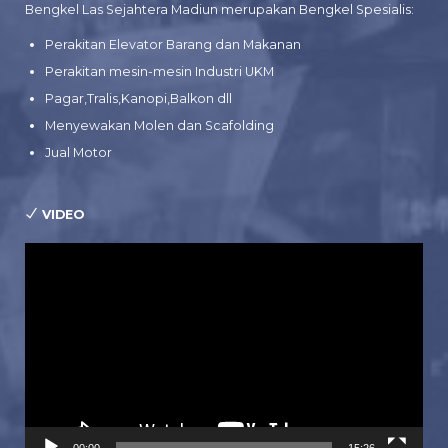
Bengkel Las Sejahtera Madiun merupakan Bengkel Spesialis:
Perakitan Elevator Barang dan Makanan
Perakitan mesin-mesin Industri UKM
Pagar,Tralis,Kanopi,Balkon dll
Menyewakan Molen dan Scafolding
Jual Motor
VIDEO
Pemutar
Video
00:00
15:26