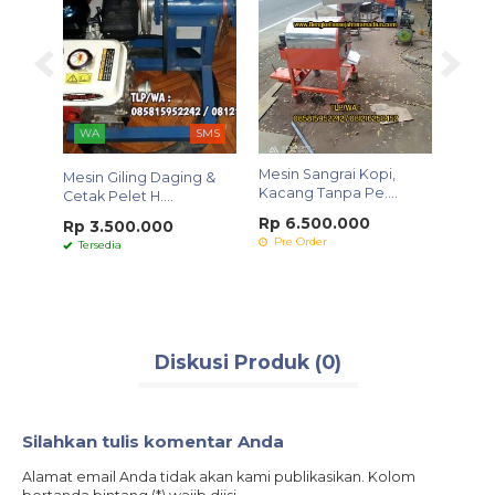
SMS
WA
SMS
WA
Mesin Sangrai Kopi,
Mesin Giling Daging &
Mesin
Kacang Tanpa Pe....
....
Cetak Pelet H....
Bakso 
Rp 6.500.000
Rp 3.500.000
Rp 4
Pre Order
Tersedia
Ters
Diskusi Produk (0)
Silahkan tulis komentar Anda
Alamat email Anda tidak akan kami publikasikan. Kolom