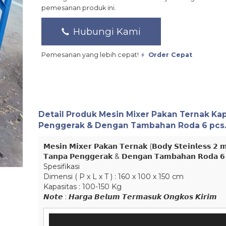
pemesanan produk ini.
Hubungi Kami
Pemesanan yang lebih cepat!
Order Cepat
Detail Produk
Mesin Mixer Pakan Ternak Kap 
Penggerak & Dengan Tambahan Roda 6 pcs
𝗠𝗲𝘀𝗶𝗻 𝗠𝗶𝘅𝗲𝗿 𝗣𝗮𝗸𝗮𝗻 𝗧𝗲𝗿𝗻𝗮𝗸 (𝗕𝗼𝗱𝘆 𝗦𝘁𝗲𝗶𝗻𝗹𝗲𝘀𝘀 𝟮 𝗺𝗶
𝗧𝗮𝗻𝗽𝗮 𝗣𝗲𝗻𝗴𝗴𝗲𝗿𝗮𝗸 & 𝗗𝗲𝗻𝗴𝗮𝗻 𝗧𝗮𝗺𝗯𝗮𝗵𝗮𝗻 𝗥𝗼𝗱𝗮 𝟲
Spesifikasi
Dimensi ( P x L x T ) : 160 x 100 x 150 cm
Kapasitas : 100-150 Kg
𝙉𝙤𝙩𝙚 : 𝙃𝙖𝙧𝙜𝙖 𝘽𝙚𝙡𝙪𝙢 𝙏𝙚𝙧𝙢𝙖𝙨𝙪𝙠 𝙊𝙣𝙜𝙠𝙤𝙨 𝙆𝙞𝙧𝙞𝙢
Pemutar