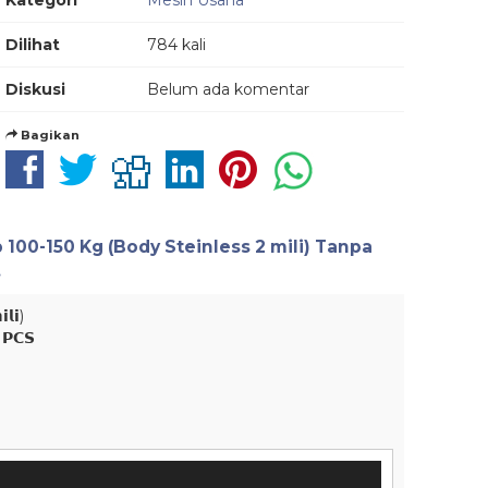
Kategori
Mesin Usaha
Dilihat
784 kali
Diskusi
Belum ada komentar
Bagikan
100-150 Kg (Body Steinless 2 mili) Tanpa
.
𝗹𝗶)
 𝗣𝗖𝗦