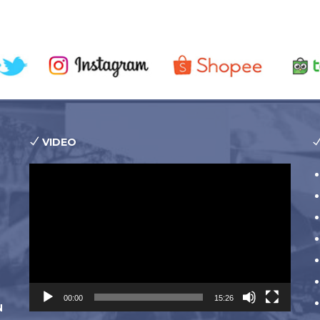
VIDEO
Pemutar
Video
00:00
15:26
N