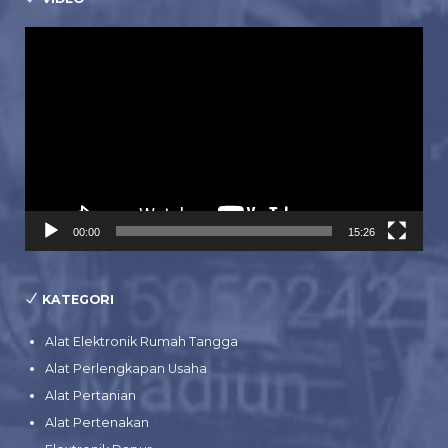
Pemutar
Video
00:00
15:26
KATEGORI
Alat Elektronik Rumah Tangga
Alat Perlengkapan Usaha
Alat Pertanian
Alat Pertenakan