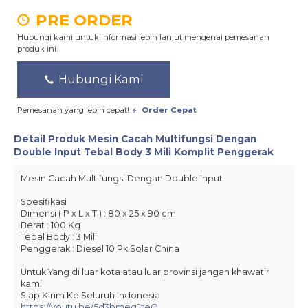
PRE ORDER
Hubungi kami untuk informasi lebih lanjut mengenai pemesanan
produk ini.
Hubungi Kami
Pemesanan yang lebih cepat!
Order Cepat
Detail Produk
Mesin Cacah Multifungsi Dengan
Double Input Tebal Body 3 Mili Komplit Penggerak
Mesin Cacah Multifungsi Dengan Double Input
Spesifikasi
Dimensi ( P x L x T ) : 80 x 25 x 90 cm
Berat : 100 Kg
Tebal Body : 3 Mili
Penggerak : Diesel 10 Pk Solar China
Untuk Yang di luar kota atau luar provinsi jangan khawatir
kami
Siap Kirim Ke Seluruh Indonesia
https://youtu.be/5d3bmeqJteQ