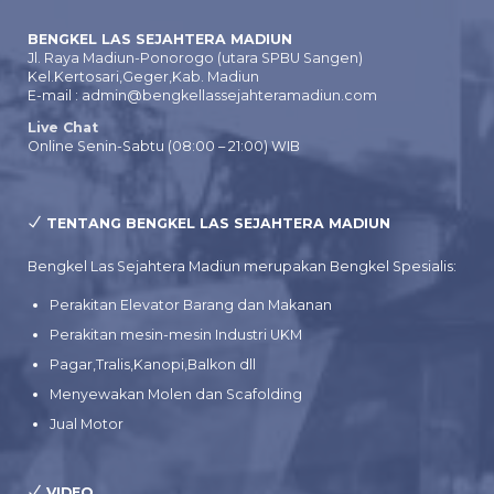
BENGKEL LAS SEJAHTERA MADIUN
Jl. Raya Madiun-Ponorogo (utara SPBU Sangen)
Kel.Kertosari,Geger,Kab. Madiun
E-mail : admin@bengkellassejahteramadiun.com
Live Chat
Online Senin-Sabtu (08:00 – 21:00) WIB
TENTANG BENGKEL LAS SEJAHTERA MADIUN
Bengkel Las Sejahtera Madiun merupakan Bengkel Spesialis:
Perakitan Elevator Barang dan Makanan
Perakitan mesin-mesin Industri UKM
Pagar,Tralis,Kanopi,Balkon dll
Menyewakan Molen dan Scafolding
Jual Motor
VIDEO