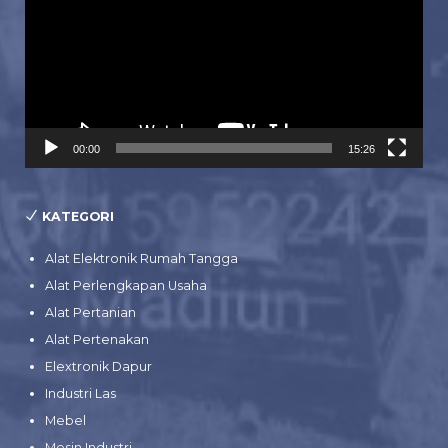
00:00
15:26
KATEGORI
Alat Elektronik Rumah Tangga
Alat Perlengkapan Usaha
Alat Pertanian
Alat Pertenakan
Elextronik Dapur
Industri Las
Mebel
Mesin Industri