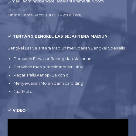
E-mail : admin@bengkellassejahteramadiun.com
Live Chat
Online Senin-Sabtu (08:00 – 21:00) WIB
TENTANG BENGKEL LAS SEJAHTERA MADIUN
Bengkel Las Sejahtera Madiun merupakan Bengkel Spesialis:
Perakitan Elevator Barang dan Makanan
Perakitan mesin-mesin Industri UKM
Pagar,Tralis,Kanopi,Balkon dll
Menyewakan Molen dan Scafolding
Jual Motor
VIDEO
Pemutar
Video