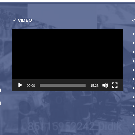
VIDEO
Pemutar
Video
00:00
15:26
N
l