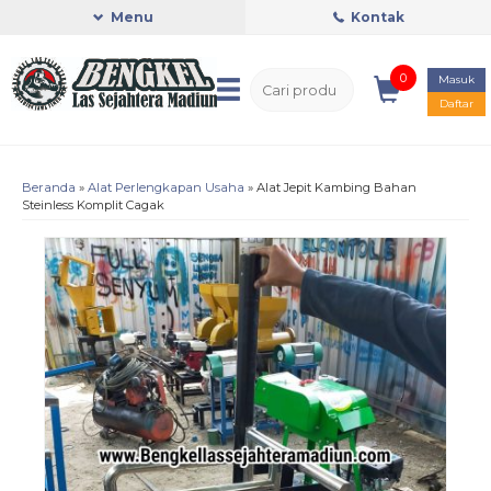
Menu
Kontak
0
Masuk
Daftar
Beranda
»
Alat Perlengkapan Usaha
»
Alat Jepit Kambing Bahan
Steinless Komplit Cagak