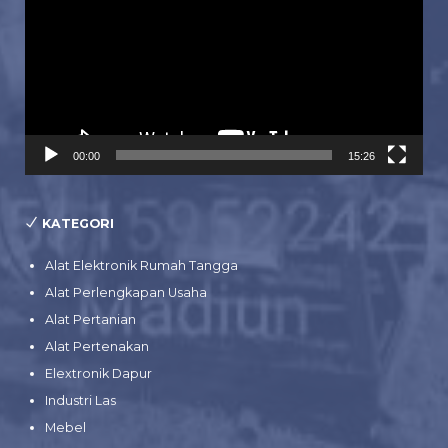
00:00
15:26
KATEGORI
Alat Elektronik Rumah Tangga
Alat Perlengkapan Usaha
Alat Pertanian
Alat Pertenakan
Elextronik Dapur
Industri Las
Mebel