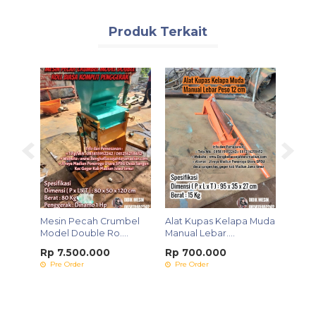
Produk Terkait
Mesin Pecah Crumbel
Alat Kupas Kelapa Muda
Mesin
Model Double Ro....
Manual Lebar....
Mini
Rp 7.500.000
Rp 700.000
Rp 5
Pre Order
Pre Order
Pre 