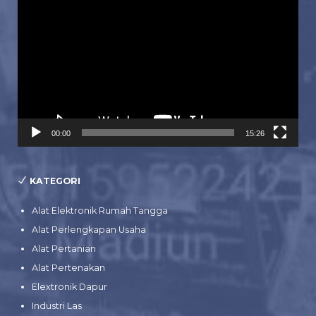
Video
00:00
15:26
KATEGORI
Alat Elektronik Rumah Tangga
Alat Perlengkapan Usaha
Alat Pertanian
Alat Pertenakan
Elextronik Dapur
Industri Las