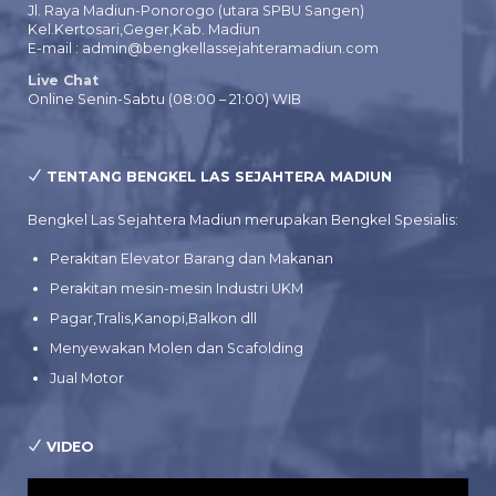
Jl. Raya Madiun-Ponorogo (utara SPBU Sangen)
Kel.Kertosari,Geger,Kab. Madiun
E-mail : admin@bengkellassejahteramadiun.com
Live Chat
Online Senin-Sabtu (08:00 – 21:00) WIB
TENTANG BENGKEL LAS SEJAHTERA MADIUN
Bengkel Las Sejahtera Madiun merupakan Bengkel Spesialis:
Perakitan Elevator Barang dan Makanan
Perakitan mesin-mesin Industri UKM
Pagar,Tralis,Kanopi,Balkon dll
Menyewakan Molen dan Scafolding
Jual Motor
VIDEO
Pemutar