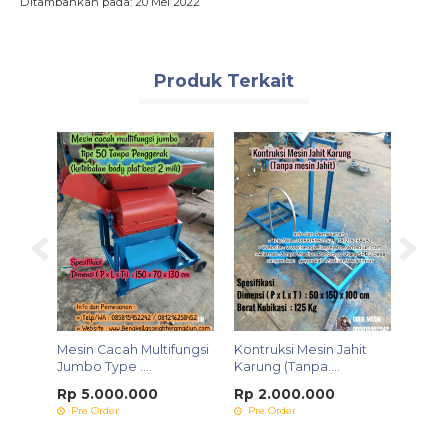
Ditambahkan pada: 20 Mei 2022
Produk Terkait
Tidur
Mesin Cacah Multifungsi
Kontruksi Mesin Jahit
Mixe
Jumbo Type ....
Karung (Tanpa....
Kering
Rp 5.000.000
Rp 2.000.000
Rp 7
Pre Order
Pre Order
Pre 