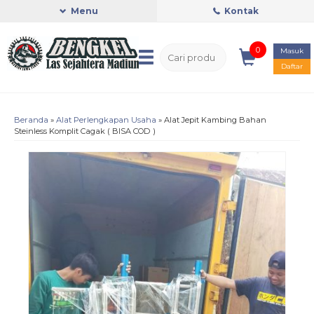
Menu
Kontak
0
Masuk
Daftar
Beranda
»
Alat Perlengkapan Usaha
»
Alat Jepit Kambing Bahan
Steinless Komplit Cagak ( BISA COD )