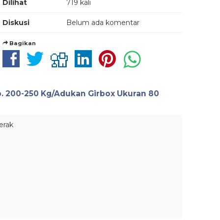
Dilihat
719 kali
Diskusi
Belum ada komentar
Bagikan
. 200-250 Kg/Adukan Girbox Ukuran 80
erak