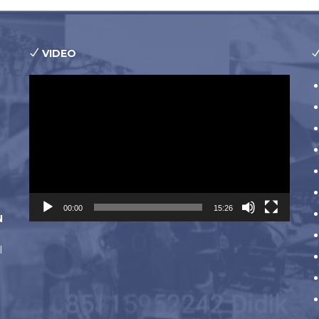
VIDEO
Pemutar
Video
00:00
15:26
N
l