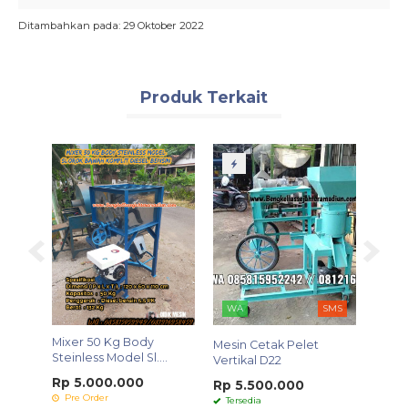
Ditambahkan pada: 29 Oktober 2022
Produk Terkait
WA
SMS
ng Kap
Mixer 50 Kg Body
Mesin
Mesin Cetak Pelet
Steinless Model Sl....
Super
Vertikal D22
Rp 5.000.000
Rp 4
Rp 5.500.000
Pre Order
Pre 
Tersedia