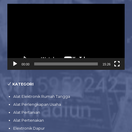
Pemutar
Video
00:00
15:26
KATEGORI
Alat Elektronik Rumah Tangga
Alat Perlengkapan Usaha
Alat Pertanian
Alat Pertenakan
Elextronik Dapur