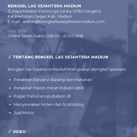
BENGKEL LAS SEJAHTERA MADIUN
Jl. Raya Madiun-Ponorogo (utara SPBU Sangen)
Kel.Kertosari,Geger,Kab. Madiun
E-mail : admin@bengkellassejahteramadiun.com
Live Chat
Online Senin-Sabtu (08:00 – 21:00) WIB
TENTANG BENGKEL LAS SEJAHTERA MADIUN
Bengkel Las Sejahtera Madiun merupakan Bengkel Spesialis:
Perakitan Elevator Barang dan Makanan
Perakitan mesin-mesin Industri UKM
Pagar,Tralis,Kanopi,Balkon dll
Menyewakan Molen dan Scafolding
Jual Motor
VIDEO