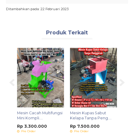
Ditambahkan pada: 22 Februari 2023
Produk Terkait
an /
Mesin Cacah Multifungsi
Mesin Kupas Sabut
Mesin
Mini Kompli....
Kelapa Tanpa Peng....
Model
Rp 3.300.000
Rp 7.500.000
Rp 8
Pre Order
Pre Order
Pre 