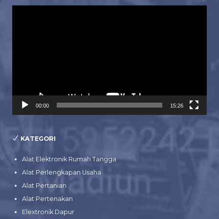
Pemutar
Video
00:00
15:26
KATEGORI
Alat Elektronik Rumah Tangga
Alat Perlengkapan Usaha
Alat Pertanian
Alat Pertenakan
Elextronik Dapur