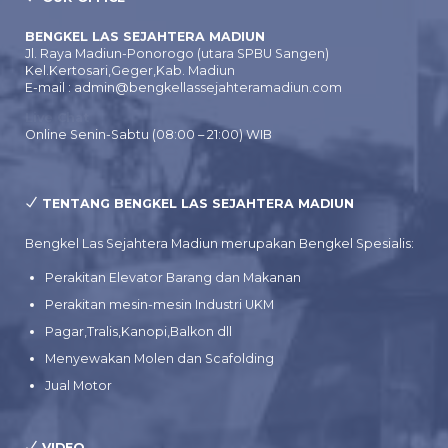
BENGKEL LAS SEJAHTERA MADIUN
Jl. Raya Madiun-Ponorogo (utara SPBU Sangen)
Kel.Kertosari,Geger,Kab. Madiun
E-mail : admin@bengkellassejahteramadiun.com
Live Chat
Online Senin-Sabtu (08:00 – 21:00) WIB
TENTANG BENGKEL LAS SEJAHTERA MADIUN
Bengkel Las Sejahtera Madiun merupakan Bengkel Spesialis:
Perakitan Elevator Barang dan Makanan
Perakitan mesin-mesin Industri UKM
Pagar,Tralis,Kanopi,Balkon dll
Menyewakan Molen dan Scafolding
Jual Motor
VIDEO