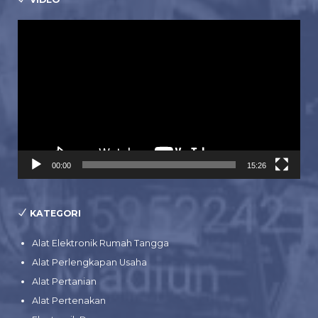
Pemutar
Video
00:00
15:26
KATEGORI
Alat Elektronik Rumah Tangga
Alat Perlengkapan Usaha
Alat Pertanian
Alat Pertenakan