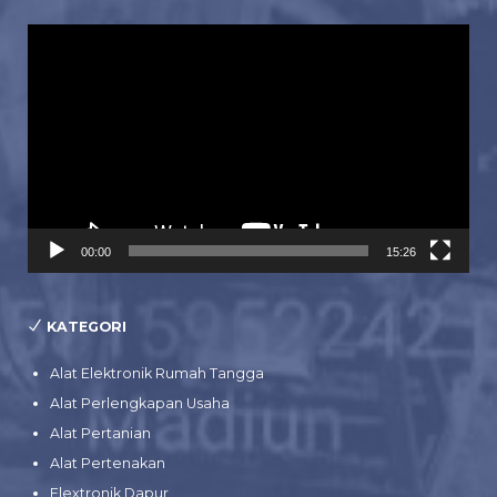
Pemutar
Video
00:00
15:26
KATEGORI
Alat Elektronik Rumah Tangga
Alat Perlengkapan Usaha
Alat Pertanian
Alat Pertenakan
Elextronik Dapur