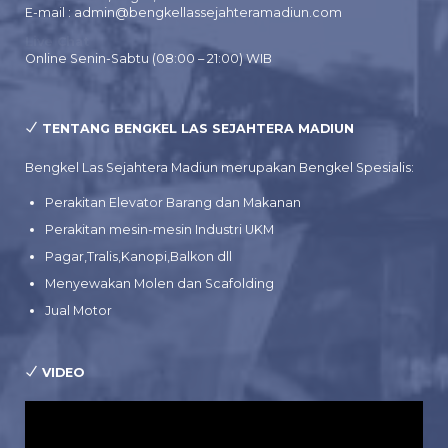
E-mail : admin@bengkellassejahteramadiun.com
Live Chat
Online Senin-Sabtu (08:00 – 21:00) WIB
TENTANG BENGKEL LAS SEJAHTERA MADIUN
Bengkel Las Sejahtera Madiun merupakan Bengkel Spesialis:
Perakitan Elevator Barang dan Makanan
Perakitan mesin-mesin Industri UKM
Pagar,Tralis,Kanopi,Balkon dll
Menyewakan Molen dan Scafolding
Jual Motor
VIDEO
Pemutar
Video