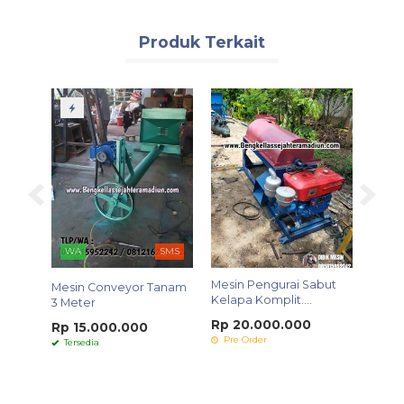
Produk Terkait
WA
SMS
di yg
Mesin Pengurai Sabut
Mesin
Mesin Conveyor Tanam
Kelapa Komplit....
Mini 
3 Meter
Rp 20.000.000
Rp 1
Rp 15.000.000
Pre Order
Pre 
Tersedia