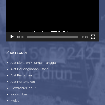
00:00
15:26
KATEGORI
Alat Elektronik Rumah Tangga
Alat Perlengkapan Usaha
Alat Pertanian
Alat Pertenakan
Elextronik Dapur
Industri Las
Mebel