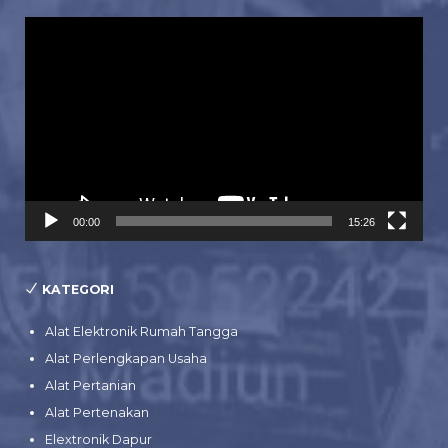
Pemutar
Video
00:00
15:26
KATEGORI
Alat Elektronik Rumah Tangga
Alat Perlengkapan Usaha
Alat Pertanian
Alat Pertenakan
Elextronik Dapur