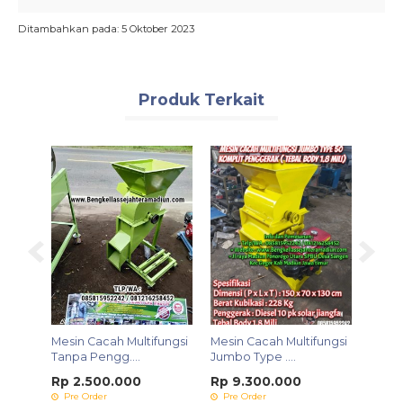
Ditambahkan pada: 5 Oktober 2023
Produk Terkait
SMS
Mesin Cacah Multifungsi
Mesin Cacah Multifungsi
Mesin
g &
Tanpa Pengg....
Jumbo Type ....
Mini
Rp 2.500.000
Rp 9.300.000
Rp 5
Pre Order
Pre Order
Pre 