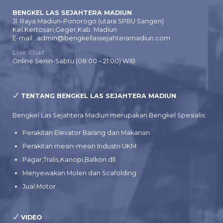
BENGKEL LAS SEJAHTERA MADIUN
Jl. Raya Madiun-Ponorogo (utara SPBU Sangen)
Kel.Kertosari,Geger,Kab. Madiun
E-mail : admin@bengkellassejahteramadiun.com
Live Chat
Online Senin-Sabtu (08:00 – 21:00) WIB
TENTANG BENGKEL LAS SEJAHTERA MADIUN
Bengkel Las Sejahtera Madiun merupakan Bengkel Spesialis:
Perakitan Elevator Barang dan Makanan
Perakitan mesin-mesin Industri UKM
Pagar,Tralis,Kanopi,Balkon dll
Menyewakan Molen dan Scafolding
Jual Motor
VIDEO