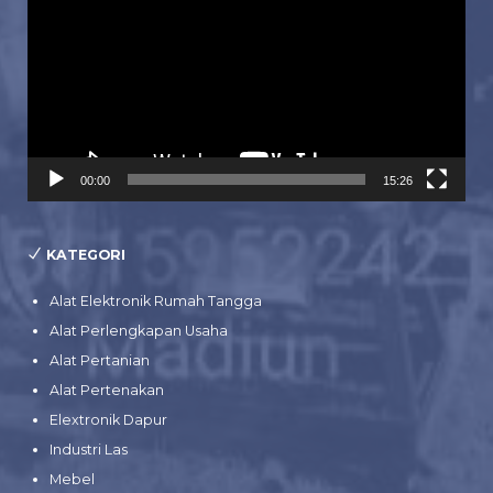
00:00
15:26
KATEGORI
Alat Elektronik Rumah Tangga
Alat Perlengkapan Usaha
Alat Pertanian
Alat Pertenakan
Elextronik Dapur
Industri Las
Mebel