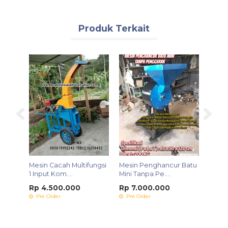
Produk Terkait
a
Mesin Cacah Multifungsi
Mesin Penghancur Batu
Mesin
.
1 Input Kom....
Mini Tanpa Pe....
Gabah
Rp 4.500.000
Rp 7.000.000
Rp 1
Pre Order
Pre Order
Pre 