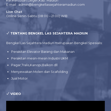
Kel.Kertosari,Geger,Kab. Madiun
E-mail : admin@bengkellassejahteramadiun.com
Live Chat
Online Senin-Sabtu (08:00 – 21:00) WIB
TENTANG BENGKEL LAS SEJAHTERA MADIUN
Bengkel Las Sejahtera Madiun merupakan Bengkel Spesialis:
Perakitan Elevator Barang dan Makanan
Perakitan mesin-mesin Industri UKM
Pagar,Tralis,Kanopi,Balkon dll
Menyewakan Molen dan Scafolding
Jual Motor
VIDEO
Pemutar
Video