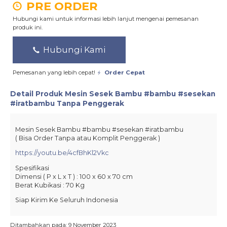
PRE ORDER
Hubungi kami untuk informasi lebih lanjut mengenai pemesanan
produk ini.
Hubungi Kami
Pemesanan yang lebih cepat!
Order Cepat
Detail Produk
Mesin Sesek Bambu #bambu #sesekan
#iratbambu Tanpa Penggerak
Mesin Sesek Bambu
#bambu
#sesekan
#iratbambu
( Bisa Order Tanpa atau Komplit Penggerak )
https://youtu.be/4cfBhKl2Vkc
Spesifikasi
Dimensi ( P x L x T ) : 100 x 60 x 70 cm
Berat Kubikasi : 70 Kg
Siap Kirim Ke Seluruh Indonesia
Ditambahkan pada: 9 November 2023