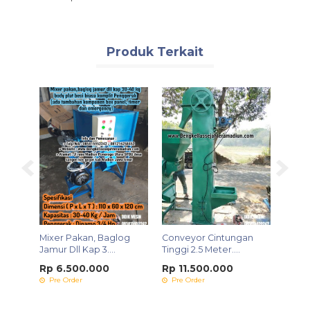
Produk Terkait
SMS
WA
Mixer Pakan, Baglog
Conveyor Cintungan
Mesin
Jamur Dll Kap 3....
Tinggi 2.5 Meter....
.
KD 58
Rp 6.500.000
Rp 11.500.000
Rp 6
Pre Order
Pre Order
Ters