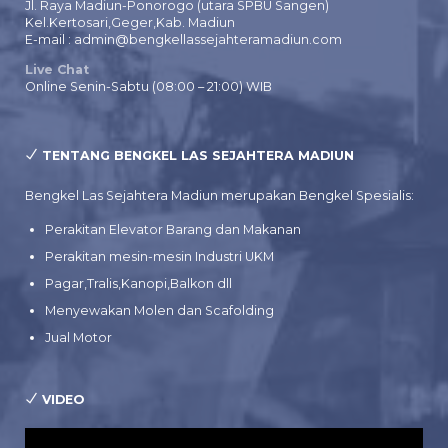
Jl. Raya Madiun-Ponorogo (utara SPBU Sangen)
Kel.Kertosari,Geger,Kab. Madiun
E-mail : admin@bengkellassejahteramadiun.com
Live Chat
Online Senin-Sabtu (08:00 – 21:00) WIB
TENTANG BENGKEL LAS SEJAHTERA MADIUN
Bengkel Las Sejahtera Madiun merupakan Bengkel Spesialis:
Perakitan Elevator Barang dan Makanan
Perakitan mesin-mesin Industri UKM
Pagar,Tralis,Kanopi,Balkon dll
Menyewakan Molen dan Scafolding
Jual Motor
VIDEO
Pemutar