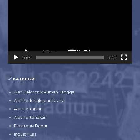
Video
00:00
15:26
KATEGORI
Alat Elektronik Rumah Tangga
Alat Perlengkapan Usaha
Alat Pertanian
Alat Pertenakan
Elextronik Dapur
Industri Las