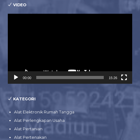
VIDEO
Pemutar
Video
00:00
15:26
KATEGORI
Alat Elektronik Rumah Tangga
Alat Perlengkapan Usaha
Alat Pertanian
Alat Pertenakan