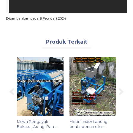
Ditambahkan pada: 9 Februari 2024
Spesifikasi
Dimensi ( P x L x T ) : 90 x 50 x 130 cm
Berat Kubikasi : 98 Kg
Produk Terkait
Siap Kirim Ke Seluruh Indonesia
Minyak
Mesin Pengayak
Mesin mixer tepung
Mesin
Bekatul, Arang, Pasi....
buat adonan cilo....
Ternak