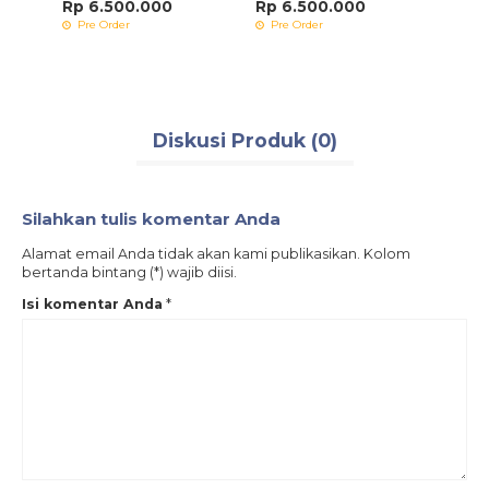
Rp 6.500.000
Rp 6.500.000
Rp 4
Pre Order
Pre Order
Pre 
Diskusi Produk (0)
Silahkan tulis komentar Anda
Alamat email Anda tidak akan kami publikasikan. Kolom
bertanda bintang (*) wajib diisi.
Isi komentar Anda
*