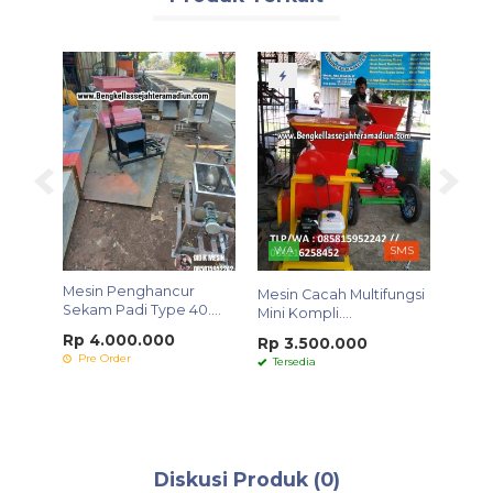
WA
SMS
Mesin
6 Roll
Mesin Penghancur
Mesin Cacah Multifungsi
TUCKY
Sekam Padi Type 40....
Mini Kompli....
Rp 6
Rp 4.000.000
Pre 
Rp 3.500.000
Pre Order
Tersedia
Diskusi Produk (0)