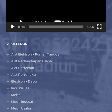
00:00
15:26
KATEGORI
Alat Elektronik Rumah Tangga
Alat Perlengkapan Usaha
Alat Pertanian
Alat Pertenakan
Elextronik Dapur
Industri Las
Mebel
Mesin Industri
Mesin Usaha