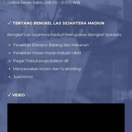
Online Senin-Sabtu (08:00 – 21:00) WIB
TENTANG BENGKEL LAS SEJAHTERA MADIUN
Bengkel Las Sejahtera Madiun merupakan Bengkel Spesialis:
Perakitan Elevator Barang dan Makanan
Perakitan mesin-mesin Industri UKM
Pagar,Tralis,Kanopi,Balkon dll
Menyewakan Molen dan Scafolding
Jual Motor
VIDEO
Pemutar
Video