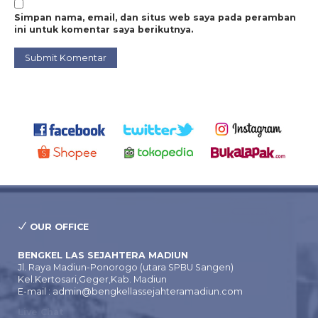
Simpan nama, email, dan situs web saya pada peramban
ini untuk komentar saya berikutnya.
OUR OFFICE
BENGKEL LAS SEJAHTERA MADIUN
Jl. Raya Madiun-Ponorogo (utara SPBU Sangen)
Kel.Kertosari,Geger,Kab. Madiun
E-mail : admin@bengkellassejahteramadiun.com
Live Chat