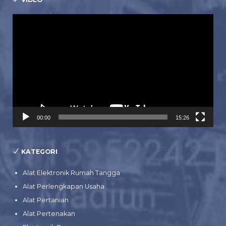
Pemutar
Video
00:00
15:26
KATEGORI
Alat Elektronik Rumah Tangga
Alat Perlengkapan Usaha
Alat Pertanian
Alat Pertenakan