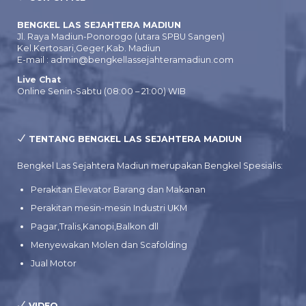
BENGKEL LAS SEJAHTERA MADIUN
Jl. Raya Madiun-Ponorogo (utara SPBU Sangen)
Kel.Kertosari,Geger,Kab. Madiun
E-mail : admin@bengkellassejahteramadiun.com
Live Chat
Online Senin-Sabtu (08:00 – 21:00) WIB
TENTANG BENGKEL LAS SEJAHTERA MADIUN
Bengkel Las Sejahtera Madiun merupakan Bengkel Spesialis:
Perakitan Elevator Barang dan Makanan
Perakitan mesin-mesin Industri UKM
Pagar,Tralis,Kanopi,Balkon dll
Menyewakan Molen dan Scafolding
Jual Motor
VIDEO