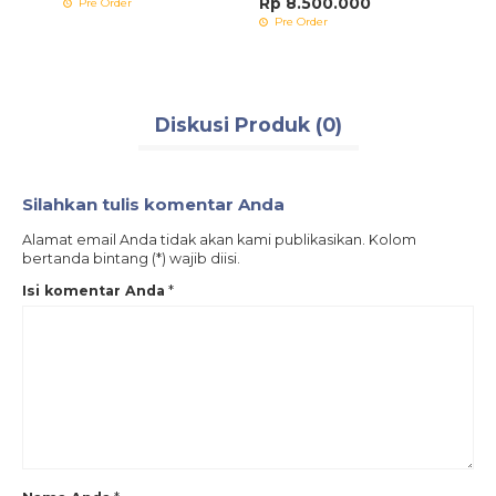
Rp 8.500.000
Pre Order
Ters
Pre Order
Diskusi Produk (0)
Silahkan tulis komentar Anda
Alamat email Anda tidak akan kami publikasikan. Kolom
bertanda bintang (*) wajib diisi.
Isi komentar Anda
*