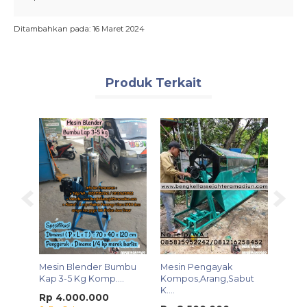
Ditambahkan pada: 16 Maret 2024
Produk Terkait
WA
tok
Mesin Blender Bumbu
Mesin Pengayak
Mesi
.
Kap 3-5 Kg Komp....
Kompos,Arang,Sabut
Merah
K....
Rp 4.000.000
Rp 4