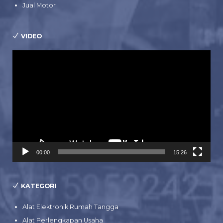
Jual Motor
VIDEO
Pemutar
Video
00:00
15:26
KATEGORI
Alat Elektronik Rumah Tangga
Alat Perlengkapan Usaha