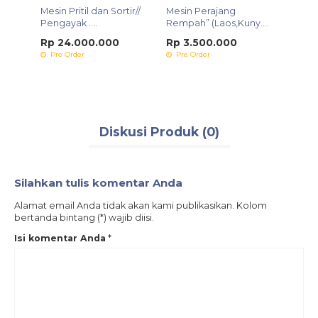
Mesin Pritil dan Sortir//
Mesin Perajang
hit
Pengayak ....
Rempah” (Laos,Kuny....
Rp 24.000.000
Rp 3.500.000
Pre Order
Pre Order
Diskusi Produk (0)
Silahkan tulis komentar Anda
Alamat email Anda tidak akan kami publikasikan. Kolom
bertanda bintang (*) wajib diisi.
Isi komentar Anda
*