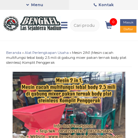
Menu
Kontak
0
Masuk
Daftar
Beranda
»
Alat Perlengkapan Usaha
»
Mesin 2IN1 (Mesin cacah
multifungsi tebal body 2.5 mili di gabung mixer pakan ternak body plat
steinless) Komplit Penggerak