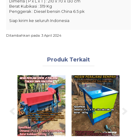
Dimensi ( P x L x T ) : 210 x 70 x 130 cm
Berat Kubikasi : 319 Kg
Penggerak : Diesel bensin China 6.5 pk
Siap kirim ke seluruh Indonesia
Ditambahkan pada: 3 April 2024
Produk Terkait
Mesin
Jumbo
Rp 6
Pre 
SMS