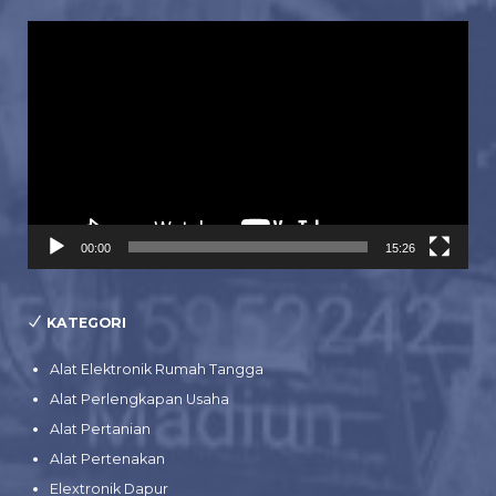
Pemutar
Video
00:00
15:26
KATEGORI
Alat Elektronik Rumah Tangga
Alat Perlengkapan Usaha
Alat Pertanian
Alat Pertenakan
Elextronik Dapur