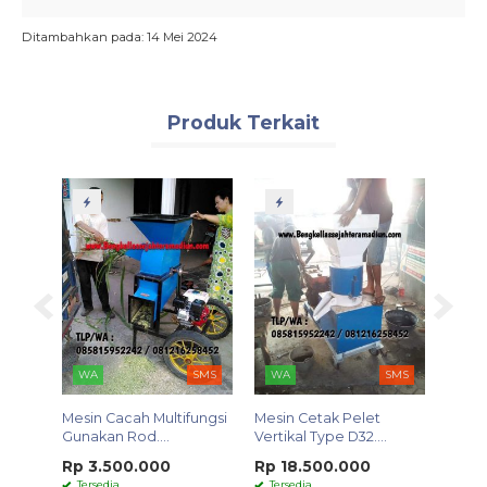
Ditambahkan pada: 14 Mei 2024
Produk Terkait
SMS
WA
SMS
WA
SMS
WA
Mesin Cacah Multifungsi
Mesin Cetak Pelet
Alat 
Gunakan Rod....
Vertikal Type D32....
Manu
Rp 3.500.000
Rp 18.500.000
Rp 3
Tersedia
Tersedia
Ters