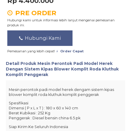
Rp 4.400.000
PRE ORDER
Hubungi kami untuk informasi lebih lanjut mengenai pemesanan
produk ini.
Hubungi Kami
Pemesanan yang lebih cepat!
Order Cepat
Detail Produk
Mesin Perontok Padi Model Herek
Dengan Sistem Kipas Blower Komplit Roda Kluthuk
Komplit Penggerak
Mesin perontok padi model herek dengam sistem kipas
blower komplit roda kluthuk komplit penggerak
Spesifikasi
Dimensi ( P x L x T ) : 180 x 60 x 140 cm
Berat Kubikasi : 252 Kg
Penggerak : Diesel bensin china 6.5 pk
Siap Kirim Ke Seluruh Indonesia