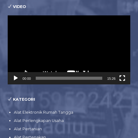
VIDEO
Pemutar
Video
00:00
15:26
KATEGORI
Alat Elektronik Rumah Tangga
Alat Perlengkapan Usaha
Alat Pertanian
Alat Pertenakan