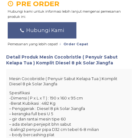
PRE ORDER
Hubungi kami untuk informasi lebih lanjut mengenai pemesanan
produk ini.
Hubungi Kami
Pemesanan yang lebih cepat!
Order Cepat
Detail Produk
Mesin Cocobristle ( Penyuir Sabut
Kelapa Tua ) Komplit Diesel 8 pk Solar Jiangfa
Mesin Cocobristle ( Penyuir Sabut Kelapa Tua ) Komplit
Diesel 8 pk Solar Jiangfa
Spesifikasi
-Dimensi ( P x L x T ) : 190 x 160 x 95 cm
-Berat Kubikasi : 482 Kg
– Penggerak : Diesel 8 pk Solar Jiangfa
– kerangka full besi U 5
– gir dan rantai mesin tipe 60
– ada stelan penjepit bhn sabut
-baling2 penyuir pipa D32 cm tebel 6-8 milian
– body bercashing plat