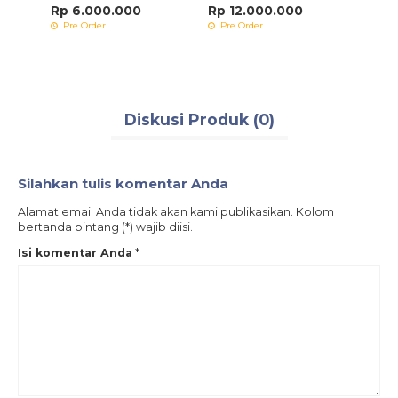
Rp 6.000.000
Rp 12.000.000
Rp 7
Pre Order
Pre Order
Pre 
Diskusi Produk (0)
Silahkan tulis komentar Anda
Alamat email Anda tidak akan kami publikasikan. Kolom
bertanda bintang (*) wajib diisi.
Isi komentar Anda
*