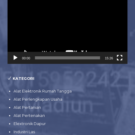
Video
00:00
15:26
KATEGORI
Alat Elektronik Rumah Tangga
Alat Perlengkapan Usaha
Alat Pertanian
Alat Pertenakan
Elextronik Dapur
Industri Las