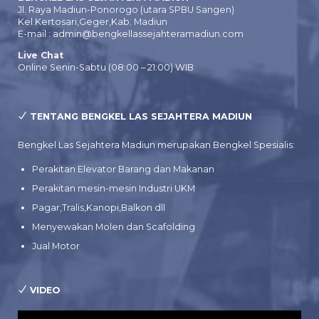
Jl. Raya Madiun-Ponorogo (utara SPBU Sangen)
Kel.Kertosari,Geger,Kab. Madiun
E-mail : admin@bengkellassejahteramadiun.com
Live Chat
Online Senin-Sabtu (08:00 – 21:00) WIB
TENTANG BENGKEL LAS SEJAHTERA MADIUN
Bengkel Las Sejahtera Madiun merupakan Bengkel Spesialis:
Perakitan Elevator Barang dan Makanan
Perakitan mesin-mesin Industri UKM
Pagar,Tralis,Kanopi,Balkon dll
Menyewakan Molen dan Scafolding
Jual Motor
VIDEO
Pemutar