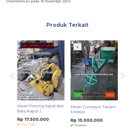
Ditambahkan pada: 16 November 2024
Produk Terkait
WA
SMS
Mesin Potong Aspal dan
Mesin
Mesin Conveyor Tanam
g....
Batu Kapur /....
Mini K
3 Meter
Rp 17.500.000
Rp 2
Rp 15.000.000
Pre Order
Pre 
Tersedia