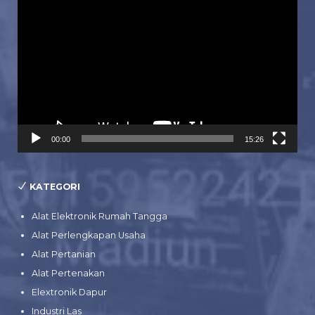
Pemutar
Video
00:00
15:26
KATEGORI
Alat Elektronik Rumah Tangga
Alat Perlengkapan Usaha
Alat Pertanian
Alat Pertenakan
Elextronik Dapur
Industri Las