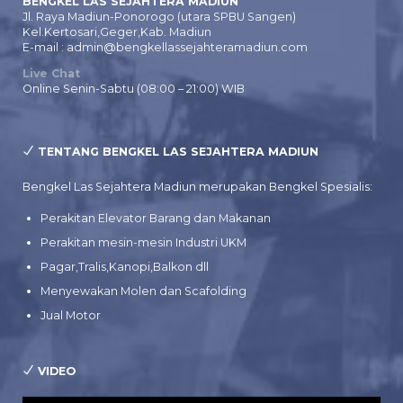
BENGKEL LAS SEJAHTERA MADIUN
Jl. Raya Madiun-Ponorogo (utara SPBU Sangen)
Kel.Kertosari,Geger,Kab. Madiun
E-mail : admin@bengkellassejahteramadiun.com
Live Chat
Online Senin-Sabtu (08:00 – 21:00) WIB
TENTANG BENGKEL LAS SEJAHTERA MADIUN
Bengkel Las Sejahtera Madiun merupakan Bengkel Spesialis:
Perakitan Elevator Barang dan Makanan
Perakitan mesin-mesin Industri UKM
Pagar,Tralis,Kanopi,Balkon dll
Menyewakan Molen dan Scafolding
Jual Motor
VIDEO