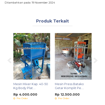
Ditambahkan pada: 19 November 2024
Produk Terkait
inyak
Mesin Mixer Kap. 40-50
Mesin Press Batako
Mesin
Kg Body Plat....
Getar Komplit Pe....
Kerin
Rp 4.000.000
Rp 12.500.000
Rp 9
Pre Order
Pre Order
Pre 