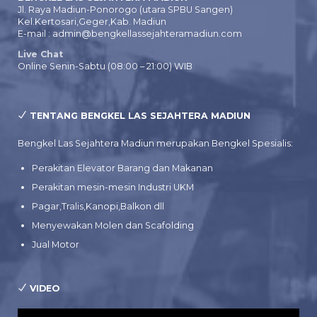
Jl. Raya Madiun-Ponorogo (utara SPBU Sangen)
Kel.Kertosari,Geger,Kab. Madiun
E-mail : admin@bengkellassejahteramadiun.com
Live Chat
Online Senin-Sabtu (08:00 – 21:00) WIB
TENTANG BENGKEL LAS SEJAHTERA MADIUN
Bengkel Las Sejahtera Madiun merupakan Bengkel Spesialis:
Perakitan Elevator Barang dan Makanan
Perakitan mesin-mesin Industri UKM
Pagar,Tralis,Kanopi,Balkon dll
Menyewakan Molen dan Scafolding
Jual Motor
VIDEO
Pemutar