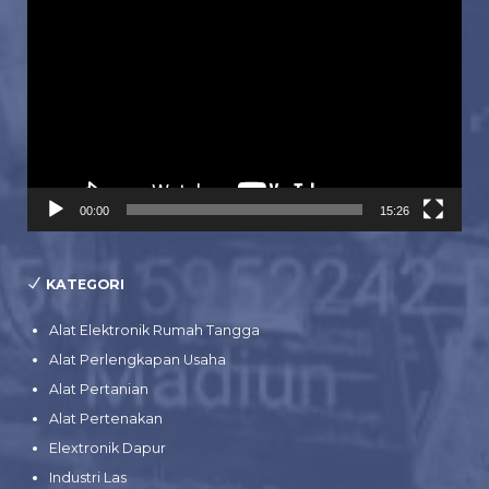
Video
00:00
15:26
KATEGORI
Alat Elektronik Rumah Tangga
Alat Perlengkapan Usaha
Alat Pertanian
Alat Pertenakan
Elextronik Dapur
Industri Las