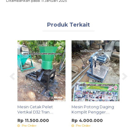
Ditambahkan pada: 11 Januari 2025
Produk Terkait
Mesin Cetak Pelet
Mesin Potong Daging
Mesi
&
Vertikal D32 Tran....
Komplit Pengger....
Komp
K....
Rp 11.500.000
Rp 4.000.000
Rp 7
Pre Order
Pre Order
Pre 