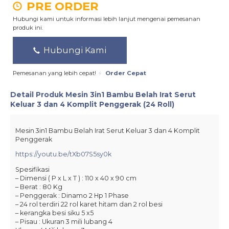
PRE ORDER
Hubungi kami untuk informasi lebih lanjut mengenai pemesanan
produk ini.
Hubungi Kami
Pemesanan yang lebih cepat!
Order Cepat
Detail Produk
Mesin 3in1 Bambu Belah Irat Serut
Keluar 3 dan 4 Komplit Penggerak (24 Roll)
Mesin 3in1 Bambu Belah Irat Serut Keluar 3 dan 4 Komplit
Penggerak
https://youtu.be/tXb07S5sy0k
Spesifikasi
– Dimensi ( P x L x T ) : 110 x 40 x 90 cm
– Berat : 80 Kg
– Penggerak : Dinamo 2 Hp 1 Phase
– 24 rol terdiri 22 rol karet hitam dan 2 rol besi
– kerangka besi siku 5 x5
– Pisau : Ukuran 3 mili lubang 4