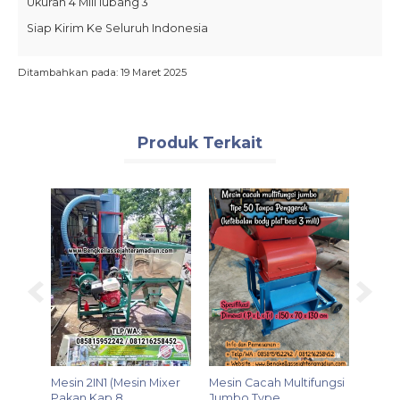
Ukuran 4 Mili lubang 3
Siap Kirim Ke Seluruh Indonesia
Ditambahkan pada: 19 Maret 2025
Produk Terkait
Mesin 2IN1 (Mesin Mixer
Mesin Cacah Multifungsi
Mesin
....
Pakan Kap 8....
Jumbo Type ....
Super