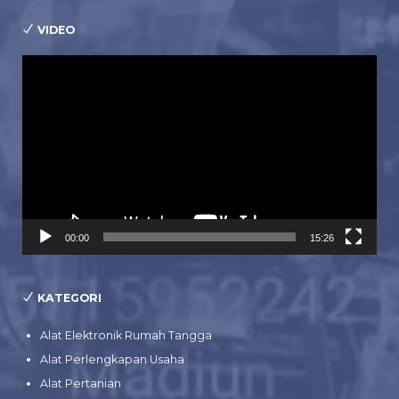
VIDEO
Pemutar
Video
00:00
15:26
KATEGORI
Alat Elektronik Rumah Tangga
Alat Perlengkapan Usaha
Alat Pertanian