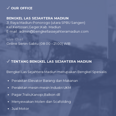
OUR OFFICE
BENGKEL LAS SEJAHTERA MADIUN
Jl. Raya Madiun-Ponorogo (utara SPBU Sangen)
Kel.Kertosari,Geger,Kab. Madiun
E-mail : admin@bengkellassejahteramadiun.com
Live Chat
Online Senin-Sabtu (08:00 – 21:00) WIB
TENTANG BENGKEL LAS SEJAHTERA MADIUN
Bengkel Las Sejahtera Madiun merupakan Bengkel Spesialis:
Perakitan Elevator Barang dan Makanan
Perakitan mesin-mesin Industri UKM
Pagar,Tralis,Kanopi,Balkon dll
Menyewakan Molen dan Scafolding
Jual Motor