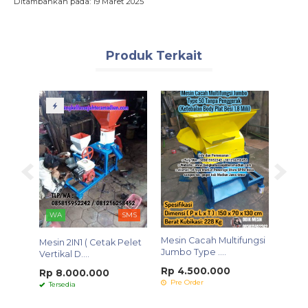
Ditambahkan pada: 19 Maret 2025
Produk Terkait
WA
SMS
Mesin Cacah Multifungsi
Alat 
Mesin 2IN1 ( Cetak Pelet
...
Jumbo Type ....
Manu
Vertikal D....
Rp 4.500.000
Rp 1
Rp 8.000.000
Pre Order
Pre 
Tersedia