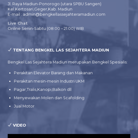
Jl. Raya Madiun-Ponorogo (utara SPBU Sangen)
Kel.Kertosari,Geger,Kab. Madiun
E-mail : admin@bengkellassejahteramadiun.com
Live Chat
Online Senin-Sabtu (08:00 – 21:00) WIB
TENTANG BENGKEL LAS SEJAHTERA MADIUN
Bengkel Las Sejahtera Madiun merupakan Bengkel Spesialis:
Perakitan Elevator Barang dan Makanan
Perakitan mesin-mesin Industri UKM
Pagar,Tralis,Kanopi,Balkon dll
Menyewakan Molen dan Scafolding
Jual Motor
VIDEO
Pemutar