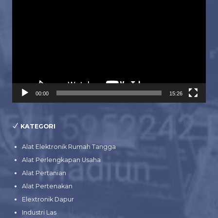
Video
00:00
15:26
KATEGORI
Alat Elektronik Rumah Tangga
Alat Perlengkapan Usaha
Alat Pertanian
Alat Pertenakan
Elextronik Dapur
Industri Las