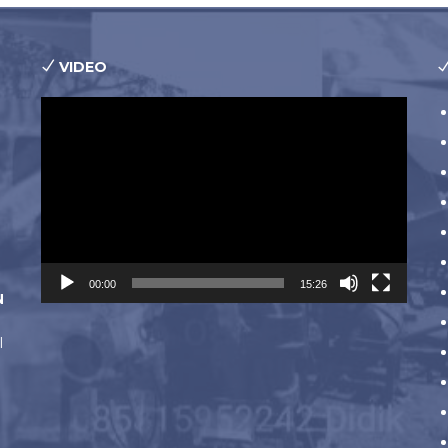
VIDEO
Pemutar
Video
00:00
15:26
N
l