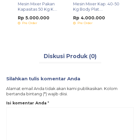
ungsi
Mesin Mixer Pakan
Mesin Mixer Kap. 40-50
Mesin
Kapasitas 50 Kg K....
Kg Body Plat....
Buat 
Rp 5.000.000
Rp 4.000.000
Rp 6
Pre Order
Pre Order
Pre 
Diskusi Produk (0)
Silahkan tulis komentar Anda
Alamat email Anda tidak akan kami publikasikan. Kolom
bertanda bintang (*) wajib diisi.
Isi komentar Anda
*