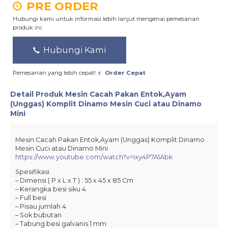
PRE ORDER
Hubungi kami untuk informasi lebih lanjut mengenai pemesanan
produk ini.
Hubungi Kami
Pemesanan yang lebih cepat!
Order Cepat
Detail Produk
Mesin Cacah Pakan Entok,Ayam
(Unggas) Komplit Dinamo Mesin Cuci atau Dinamo
Mini
Mesin Cacah Pakan Entok,Ayam (Unggas) Komplit Dinamo
Mesin Cuci atau Dinamo Mini
https://www.youtube.com/watch?v=ixy4P7A1Abk
Spesifikasi
– Dimensi ( P x L x T ) : 55 x 45 x 85 Cm
– Kerangka besi siku 4
– Full besi
– Pisau jumlah 4
– Sok bubutan
– Tabung besi galvanis 1 mm