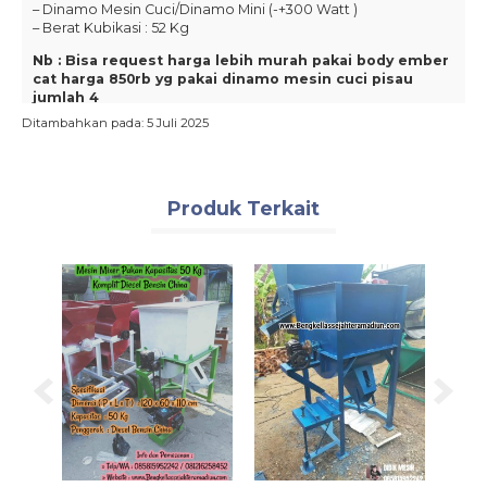
– Dinamo Mesin Cuci/Dinamo Mini (-+300 Watt )
– Berat Kubikasi : 52 Kg
Nb : Bisa request harga lebih murah pakai body ember
cat harga 850rb yg pakai dinamo mesin cuci pisau
jumlah 4
Ditambahkan pada: 5 Juli 2025
Siap kirim ke seluruh Indonesia
Produk Terkait