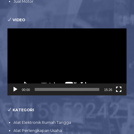
Jual Motor
VIDEO
Pemutar
Video
00:00
15:26
KATEGORI
Alat Elektronik Rumah Tangga
Alat Perlengkapan Usaha