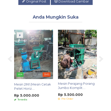
Original Post
Download Gambar
Anda Mungkin Suka
WA
SMS
WA
 Type
Mesin Perajang Porang
Mesin 2IN1 (Mesin Cetak
Mesin
Jumbo Komplit....
Pelet Horiz....
3 Kg
Rp 5.500.000
Rp 5.000.000
Rp 1
Pre Order
Tersedia
Ters