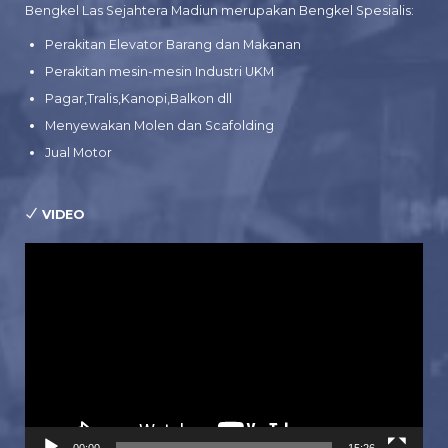
Bengkel Las Sejahtera Madiun merupakan Bengkel Spesialis:
Perakitan Elevator Barang dan Makanan
Perakitan mesin-mesin Industri UKM
Pagar,Tralis,Kanopi,Balkon dll
Menyewakan Molen dan Scafolding
Jual Motor
VIDEO
Pemutar
Video