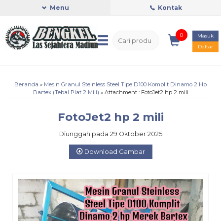
Menu
Kontak
0
Masuk
Daftar
Beranda
»
Mesin Granul Steinless Steel Tipe D100 Komplit Dinamo 2 Hp
Bartex (Tebal Plat 2 Mili)
» Attachment : FotoJet2 hp 2 mili
FotoJet2 hp 2 mili
Diunggah pada 29 Oktober 2025
Download Gambar