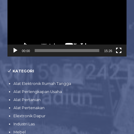
00:00
15:26
KATEGORI
Alat Elektronik Rumah Tangga
Alat Perlengkapan Usaha
Alat Pertanian
Alat Pertenakan
Elextronik Dapur
Industri Las
Mebel