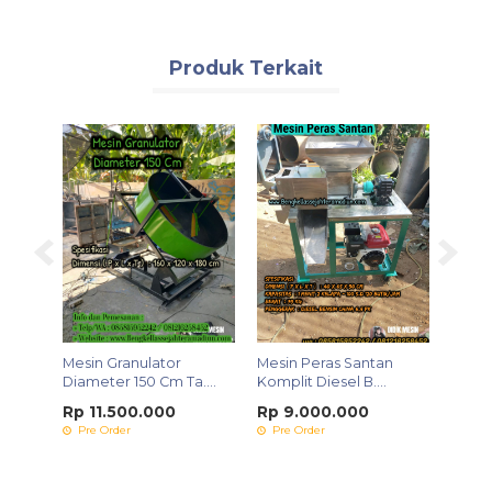
Produk Terkait
elet
Mesin Granulator
Mesin Peras Santan
Mesin
Diameter 150 Cm Ta....
Komplit Diesel B....
Steinl
Rp 11.500.000
Rp 9.000.000
Rp 2
Pre Order
Pre Order
Pre 