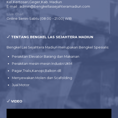
Kel.Kertosari,Geger,Kab. Madiun
E-mail : admin@bengkellassejahteramadiun.com
Live Chat
Online Senin-Sabtu (08:00 – 21:00) WIB
TENTANG BENGKEL LAS SEJAHTERA MADIUN
Bengkel Las Sejahtera Madiun merupakan Bengkel Spesialis:
Perakitan Elevator Barang dan Makanan
Perakitan mesin-mesin Industri UKM
Pagar,Tralis,Kanopi,Balkon dll
Menyewakan Molen dan Scafolding
Jual Motor
VIDEO
Pemutar
Video