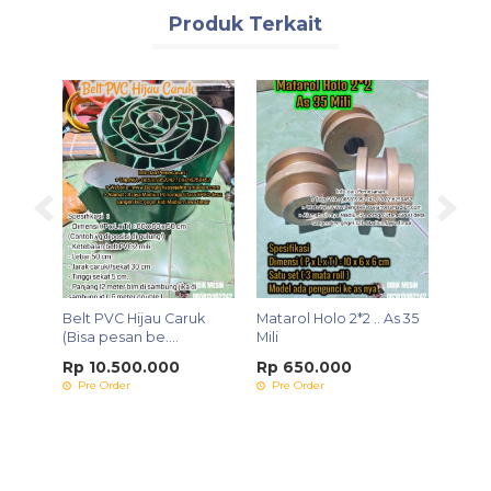
Produk Terkait
Belt PVC Hijau Caruk
Matarol Holo 2*2 .. As 35
Mesin
..
(Bisa pesan be....
Mili
Matrix
Rp 10.500.000
Rp 650.000
Rp 4
Pre Order
Pre Order
Pre 