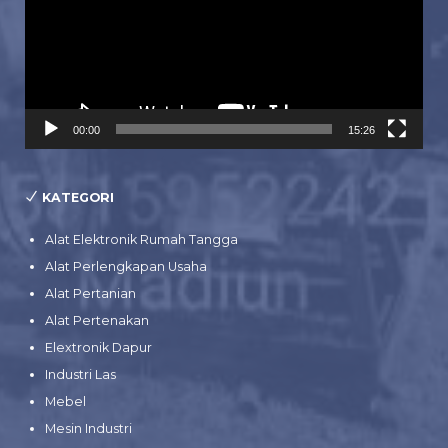
00:00
15:26
KATEGORI
Alat Elektronik Rumah Tangga
Alat Perlengkapan Usaha
Alat Pertanian
Alat Pertenakan
Elextronik Dapur
Industri Las
Mebel
Mesin Industri