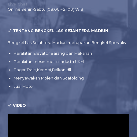
Live Chat
Online Senin-Sabtu (08:00 – 21:00) WIB
TENTANG BENGKEL LAS SEJAHTERA MADIUN
Bengkel Las Sejahtera Madiun merupakan Bengkel Spesialis:
Perakitan Elevator Barang dan Makanan
Perakitan mesin-mesin Industri UKM
Pagar,Tralis,Kanopi,Balkon dll
Menyewakan Molen dan Scafolding
Jual Motor
VIDEO
Pemutar
Video