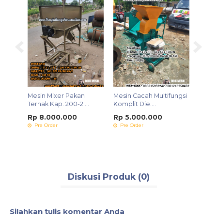
ungsi
Mesin Mixer Pakan
Mesin Cacah Multifungsi
Mesin
Ternak Kap. 200-2....
Komplit Die....
Ayam,
Rp 8.000.000
Rp 5.000.000
Rp 3
Pre Order
Pre Order
Pre 
Diskusi Produk (0)
Silahkan tulis komentar Anda