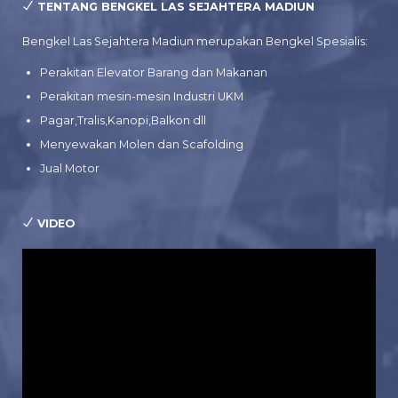
TENTANG BENGKEL LAS SEJAHTERA MADIUN
Bengkel Las Sejahtera Madiun merupakan Bengkel Spesialis:
Perakitan Elevator Barang dan Makanan
Perakitan mesin-mesin Industri UKM
Pagar,Tralis,Kanopi,Balkon dll
Menyewakan Molen dan Scafolding
Jual Motor
VIDEO
Pemutar
Video