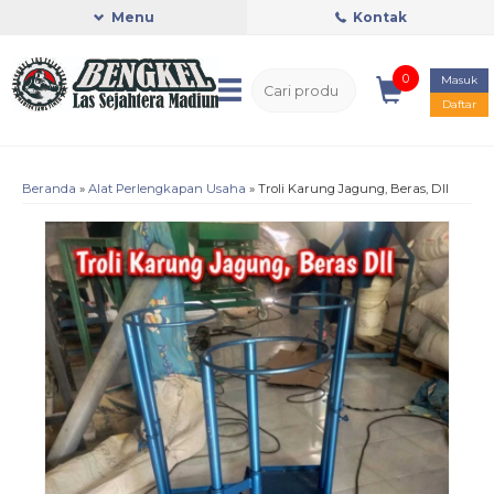
Menu
Kontak
0
Masuk
Daftar
Beranda
»
Alat Perlengkapan Usaha
»
Troli Karung Jagung, Beras, Dll