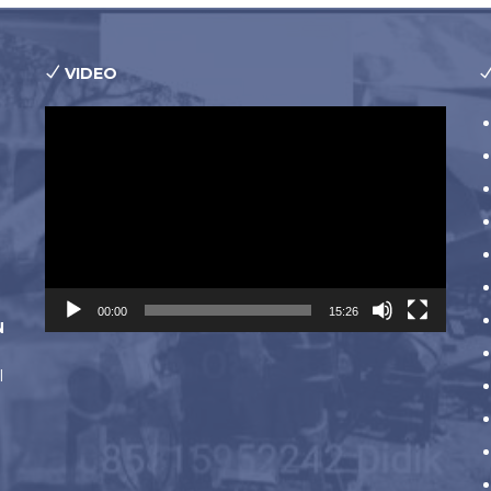
VIDEO
Pemutar
Video
00:00
15:26
N
l