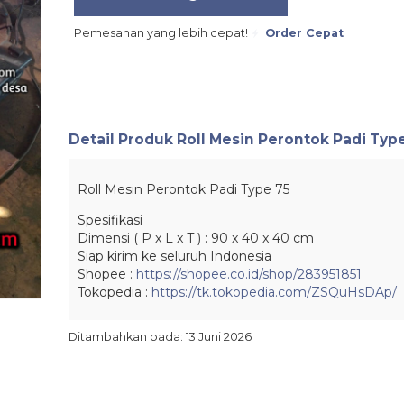
Pemesanan yang lebih cepat!
Order Cepat
Detail Produk
Roll Mesin Perontok Padi Typ
Roll Mesin Perontok Padi Type 75
Spesifikasi
Dimensi ( P x L x T ) : 90 x 40 x 40 cm
Siap kirim ke seluruh Indonesia
Shopee :
https://shopee.co.id/shop/283951851
Tokopedia :
https://tk.tokopedia.com/ZSQuHsDAp/
Ditambahkan pada: 13 Juni 2026