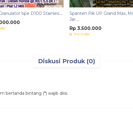
ranulator tipe D100 Stainles....
Spanten Pik UP Grand Max, Mo
Jar....
.000.000
Rp 3.500.000
der
Pre Order
Diskusi Produk (0)
 bertanda bintang (*) wajib diisi.