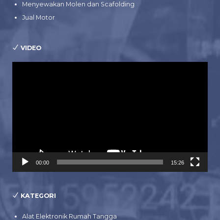
Menyewakan Molen dan Scafolding
Jual Motor
VIDEO
Pemutar
Video
00:00
15:26
KATEGORI
Alat Elektronik Rumah Tangga