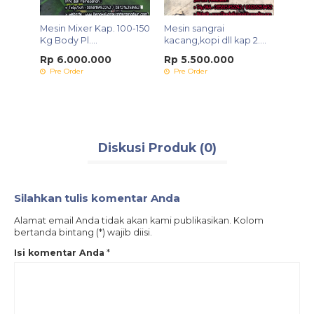
SMS
WA
Mesin Mixer Kap. 100-150
Mesin sangrai
Type
Alat 
Kg Body Pl....
kacang,kopi dll kap 2....
Kaca
Rp 6.000.000
Rp 5.500.000
Rp 4
Pre Order
Pre Order
Ters
Diskusi Produk (0)
Silahkan tulis komentar Anda
Alamat email Anda tidak akan kami publikasikan. Kolom
bertanda bintang (*) wajib diisi.
Isi komentar Anda
*