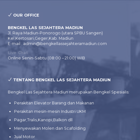
OUR OFFICE
BENGKEL LAS SEJAHTERA MADIUN
Jl. Raya Madiun-Ponorogo (utara SPBU Sangen)
Kel.Kertosari,Geger,Kab. Madiun
E-mail : admin@bengkellassejahteramadiun.com
Live Chat
Online Senin-Sabtu (08:00 – 21:00) WIB
TENTANG BENGKEL LAS SEJAHTERA MADIUN
Bengkel Las Sejahtera Madiun merupakan Bengkel Spesialis:
Perakitan Elevator Barang dan Makanan
Perakitan mesin-mesin Industri UKM
Pagar,Tralis,Kanopi,Balkon dll
Menyewakan Molen dan Scafolding
Jual Motor