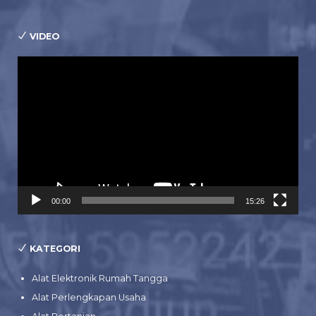
VIDEO
Pemutar
Video
00:00
15:26
KATEGORI
Alat Elektronik Rumah Tangga
Alat Perlengkapan Usaha