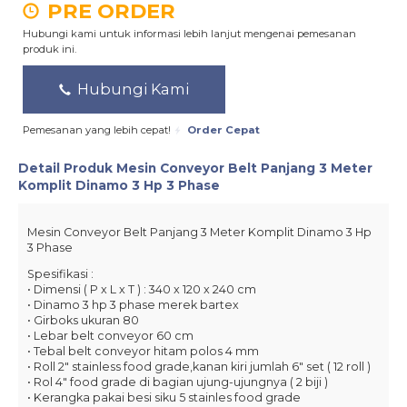
PRE ORDER
Hubungi kami untuk informasi lebih lanjut mengenai pemesanan
produk ini.
Hubungi Kami
Pemesanan yang lebih cepat!
Order Cepat
Detail Produk
Mesin Conveyor Belt Panjang 3 Meter
Komplit Dinamo 3 Hp 3 Phase
Mesin Conveyor Belt Panjang 3 Meter Komplit Dinamo 3 Hp
3 Phase
Spesifikasi :
• Dimensi ( P x L x T ) : 340 x 120 x 240 cm
• Dinamo 3 hp 3 phase merek bartex
• Girboks ukuran 80
• Lebar belt conveyor 60 cm
• Tebal belt conveyor hitam polos 4 mm
• Roll 2″ stainless food grade,kanan kiri jumlah 6″ set ( 12 roll )
• Rol 4″ food grade di bagian ujung-ujungnya ( 2 biji )
• Kerangka pakai besi siku 5 stainles food grade