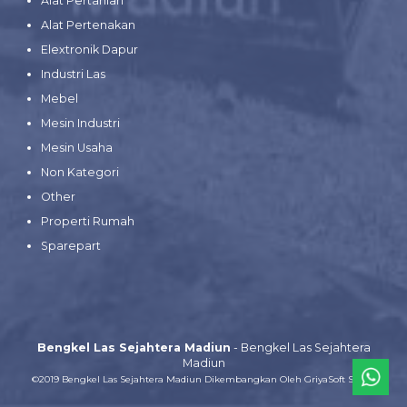
Alat Pertanian
Alat Pertenakan
Elextronik Dapur
Industri Las
Mebel
Mesin Industri
Mesin Usaha
Non Kategori
Other
Properti Rumah
Sparepart
Bengkel Las Sejahtera Madiun
- Bengkel Las Sejahtera
Madiun
©2019 Bengkel Las Sejahtera Madiun Dikembangkan Oleh
GriyaSoft Smart