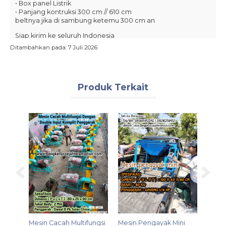
• Box panel Listrik
• Panjang kontruksi 300 cm // 610 cm
beltnya jika di sambung ketemu 300 cm an
Siap kirim ke seluruh Indonesia
Ditambahkan pada: 7 Juli 2026
Produk Terkait
Mesin Cacah Multifungsi
Mesin Pengayak Mini
Mesin