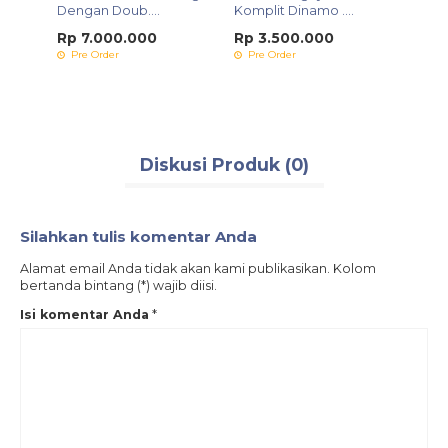
&
Dengan Doub....
Komplit Dinamo ....
Kg Bod
Rp 7.000.000
Rp 3.500.000
Rp 2
Pre Order
Pre Order
Pre 
Diskusi Produk (0)
Silahkan tulis komentar Anda
Alamat email Anda tidak akan kami publikasikan. Kolom
bertanda bintang (*) wajib diisi.
Isi komentar Anda
*