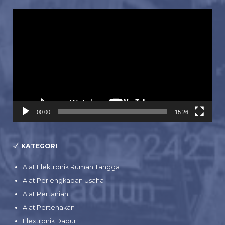
Pemutar
Video
00:00
15:26
KATEGORI
Alat Elektronik Rumah Tangga
Alat Perlengkapan Usaha
Alat Pertanian
Alat Pertenakan
Elextronik Dapur