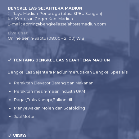
BENGKEL LAS SEJAHTERA MADIUN
Jl. Raya Madiun-Ponorogo (utara SPBU Sangen)
Kel.Kertosari,Geger,Kab. Madiun
E-mail : admin@bengkellassejahteramadiun.com
Live Chat
Online Senin-Sabtu (08:00 – 21:00) WIB
TENTANG BENGKEL LAS SEJAHTERA MADIUN
Bengkel Las Sejahtera Madiun merupakan Bengkel Spesialis:
Perakitan Elevator Barang dan Makanan
Perakitan mesin-mesin Industri UKM
Pagar,Tralis,Kanopi,Balkon dll
Menyewakan Molen dan Scafolding
Jual Motor
VIDEO