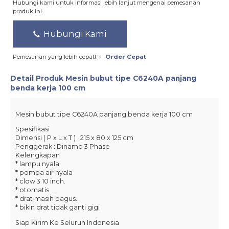
Hubungi kami untuk informasi lebih lanjut mengenai pemesanan
produk ini.
Hubungi Kami
Pemesanan yang lebih cepat!
Order Cepat
Detail Produk
Mesin bubut tipe C6240A panjang
benda kerja 100 cm
Mesin bubut tipe C6240A panjang benda kerja 100 cm
Spesifikasi
Dimensi ( P x L x T ) : 215 x 80 x 125 cm
Penggerak : Dinamo 3 Phase
Kelengkapan
* lampu nyala
* pompa air nyala
* clow 3 10 inch.
* otomatis
* drat masih bagus..
* bikin drat tidak ganti gigi
Siap Kirim Ke Seluruh Indonesia