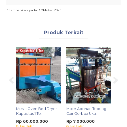
Ditambahkan pada: 3 Oktober 2023
Produk Terkait
ung
Mesin Oven Bed Dryer
Mixer Adonan Tepung
Mesin
Kapasitas 1 To....
Cair Gerbox Uku....
Kompli
Rp 60.000.000
Rp 7.000.000
Rp 7
Pre Order
Pre Order
Pre 