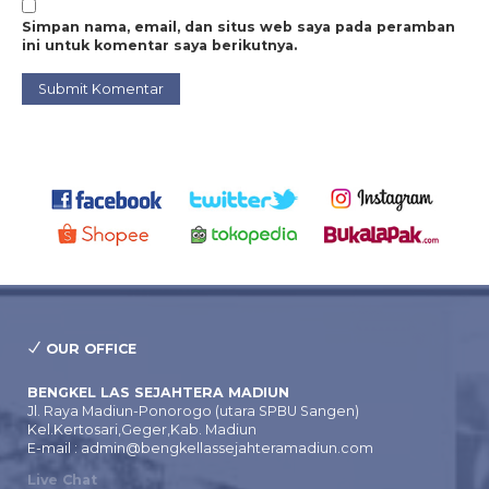
Simpan nama, email, dan situs web saya pada peramban
ini untuk komentar saya berikutnya.
OUR OFFICE
BENGKEL LAS SEJAHTERA MADIUN
Jl. Raya Madiun-Ponorogo (utara SPBU Sangen)
Kel.Kertosari,Geger,Kab. Madiun
E-mail : admin@bengkellassejahteramadiun.com
Live Chat