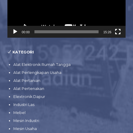
00:00
15:26
KATEGORI
Alat Elektronik Rumah Tangga
Alat Perlengkapan Usaha
Alat Pertanian
Alat Pertenakan
Elextronik Dapur
Industri Las
Mebel
Mesin Industri
Mesin Usaha