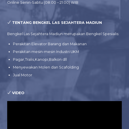
Online Senin-Sabtu (08:00 – 21:00) WIB
TENTANG BENGKEL LAS SEJAHTERA MADIUN
Bengkel Las Sejahtera Madiun merupakan Bengkel Spesialis:
Perakitan Elevator Barang dan Makanan
Perakitan mesin-mesin Industri UKM
Pagar,Tralis,Kanopi,Balkon dll
Menyewakan Molen dan Scafolding
Jual Motor
VIDEO
Pemutar
Video