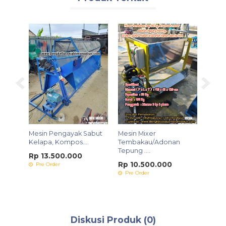
WA
ekatul
Mesin Pengayak Sabut
Mesin Mixer
Mesin
Kelapa, Kompos....
Tembakau/Adonan
Rp 1
Tepung ....
Rp 13.500.000
Ters
Rp 10.500.000
Pre Order
Pre Order
Diskusi Produk (0)