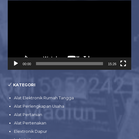
Pemutar
Video
00:00
15:26
KATEGORI
Alat Elektronik Rumah Tangga
Alat Perlengkapan Usaha
Alat Pertanian
Alat Pertenakan
Elextronik Dapur