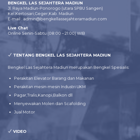
BENGKEL LAS SEJAHTERA MADIUN
Jl. Raya Madiun-Ponorogo (utara SPBU Sangen)
Kel.Kertosari,Geger,Kab. Madiun
E-mail : admin@bengkellassejahteramadiun.com
Live Chat
Online Senin-Sabtu (08:00 – 21:00) WIB
TENTANG BENGKEL LAS SEJAHTERA MADIUN
Bengkel Las Sejahtera Madiun merupakan Bengkel Spesialis:
Perakitan Elevator Barang dan Makanan
Perakitan mesin-mesin Industri UKM
Pagar,Tralis,Kanopi,Balkon dll
Menyewakan Molen dan Scafolding
Jual Motor
VIDEO