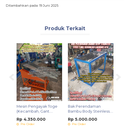
Ditambahkan pada: 19 Juni 2025
Produk Terkait
 Model
Mesin Pengayak Toge
Bak Perendaman
Mesin
(Kecambah, Gant....
Bambu Body Steinless....
// Sead
Rp 4.350.000
Rp 5.000.000
Rp 7
Pre Order
Pre Order
Pre 