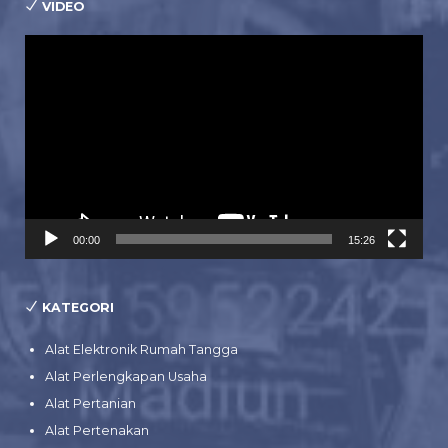
VIDEO
Pemutar
Video
00:00
15:26
KATEGORI
Alat Elektronik Rumah Tangga
Alat Perlengkapan Usaha
Alat Pertanian
Alat Pertenakan