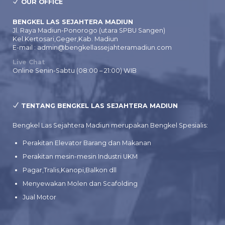
OUR OFFICE
BENGKEL LAS SEJAHTERA MADIUN
Jl. Raya Madiun-Ponorogo (utara SPBU Sangen)
Kel.Kertosari,Geger,Kab. Madiun
E-mail : admin@bengkellassejahteramadiun.com
Live Chat
Online Senin-Sabtu (08:00 – 21:00) WIB
TENTANG BENGKEL LAS SEJAHTERA MADIUN
Bengkel Las Sejahtera Madiun merupakan Bengkel Spesialis:
Perakitan Elevator Barang dan Makanan
Perakitan mesin-mesin Industri UKM
Pagar,Tralis,Kanopi,Balkon dll
Menyewakan Molen dan Scafolding
Jual Motor