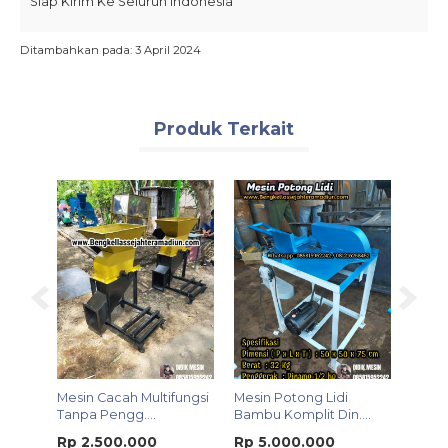
Siap Kirim Ke Seluruh Indonesia
Ditambahkan pada: 3 April 2024
Produk Terkait
SMS
Mesin Cacah Multifungsi
Mesin Potong Lidi
Conve
Pelet
Tanpa Pengg....
Bambu Komplit Din....
Tinggi
Rp 2.500.000
Rp 5.000.000
Rp 1